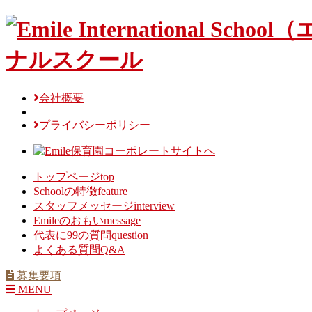
Skip
to
content
会社概要
プライバシーポリシー
トップページ
top
Schoolの特徴
feature
スタッフメッセージ
interview
Emileのおもい
message
代表に99の質問
question
よくある質問
Q&A
募集要項
MENU