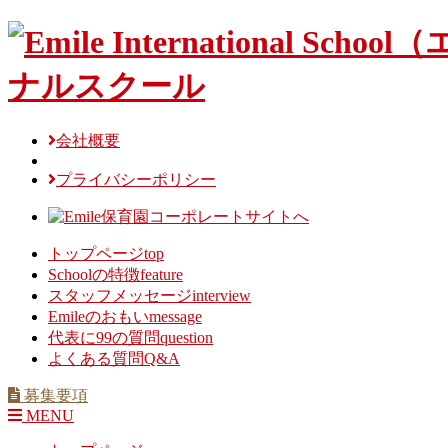
Skip
to
content
会社概要
プライバシーポリシー
トップページ
top
Schoolの特徴
feature
スタッフメッセージ
interview
Emileのおもい
message
代表に99の質問
question
よくある質問
Q&A
募集要項
MENU